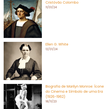
Cristóvão Colombo
11/01/24
Ellen G. White
12/01/24
Biografia de Marilyn Monroe: Ícone
do Cinema e Símbolo de uma Era
(1926-1962)
18/11/23