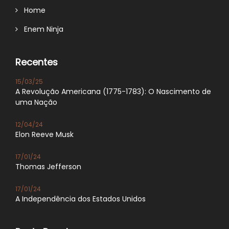
Home
Enem Ninja
Recentes
15/03/25
A Revolução Americana (1775-1783): O Nascimento de
uma Nação
12/04/24
Elon Reeve Musk
17/01/24
Thomas Jefferson
17/01/24
A Independência dos Estados Unidos