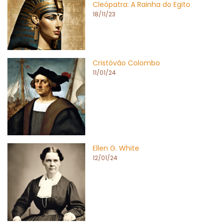
Cleópatra: A Rainha do Egito
18/11/23
Cristóvão Colombo
11/01/24
Ellen G. White
12/01/24