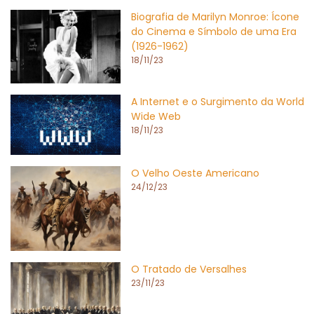
Biografia de Marilyn Monroe: Ícone
do Cinema e Símbolo de uma Era
(1926-1962)
18/11/23
A Internet e o Surgimento da World
Wide Web
18/11/23
O Velho Oeste Americano
24/12/23
O Tratado de Versalhes
23/11/23