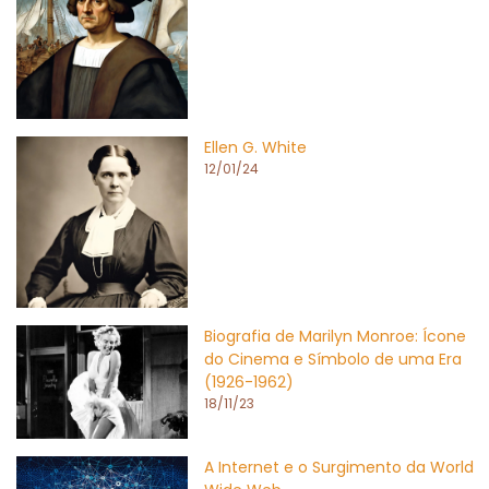
Ellen G. White
12/01/24
Biografia de Marilyn Monroe: Ícone
do Cinema e Símbolo de uma Era
(1926-1962)
18/11/23
A Internet e o Surgimento da World