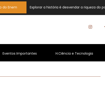
o do Enem
Explorar a história é desvendar a riqueza do
(current)
(curren
Eventos Importantes
H.Ciência e Tecnologia