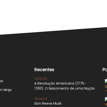
Recentes
P
15/03/25
e
A Revolução Americana (1775-
1783): O Nascimento de uma Nação
 Ninja
12/04/24
Elon Reeve Musk